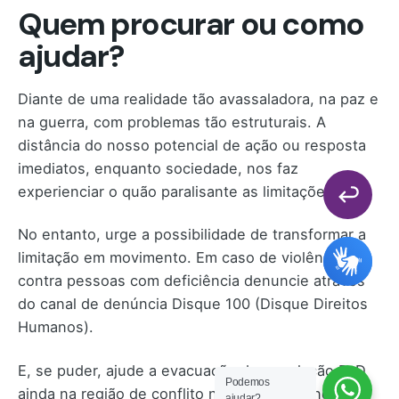
Quem procurar ou como
ajudar
?
Diante de uma realidade tão avassaladora, na paz e
na guerra, com problemas tão estruturais. A
distância do nosso potencial de ação ou resposta
imediatos, enquanto sociedade, nos faz
experienciar o quão paralisante as limitações são.
No entanto, urge a possibilidade de transformar a
limitação em movimento. Em caso de violência
contra pessoas com deficiência denuncie através
do canal de denúncia Disque 100 (Disque Direitos
Humanos).
E, se puder, ajude a evacuação da população PcD
Podemos
ainda na região de conflito na Ucrânia doando
ajudar?