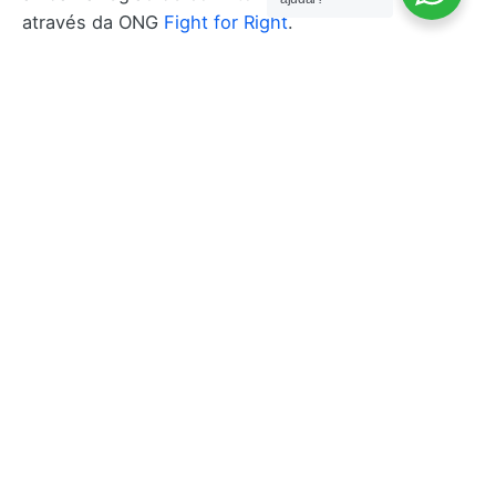
através da ONG
Fight for Right
.
Se gostou desse post, não esqueça de deixar um
comentário! Compartilha com um colega e ajude a
popularizar o assunto.
Deixe um comentário
O seu endereço de e-mail não será publicado.
Campos obrigatórios são marcados com
*
Nome
*