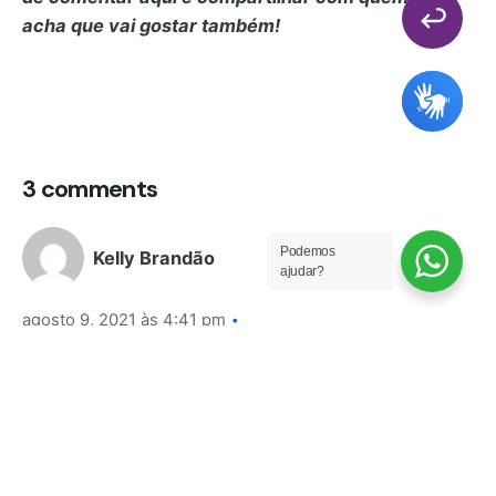
acha que vai gostar também!
3 comments
Podemos
Kelly Brandão
ajudar?
agosto 9, 2021 às 4:41 pm
Parabéns Sérgio
Te sigo nas redes sociais e sou mãe de portador
de AME tbm. Parabéns pela sua história
motivadora!!!
Responder