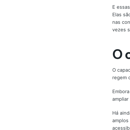
E essas
Elas sã
nas con
vezes s
O 
O capac
regem o
Embora 
ampliar
Há aind
amplos 
acessib