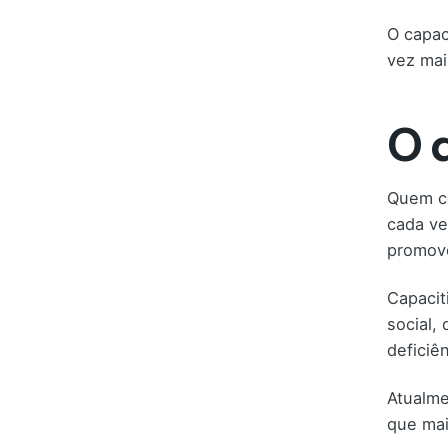
O capac
vez mai
O 
Quem co
cada ve
promov
Capacit
social,
deficiên
Atualme
que mai