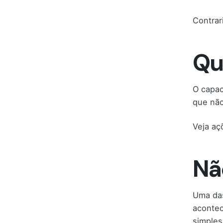
Contrar
Qu
O capac
que não
Veja aç
Nã
Uma das
acontec
simples