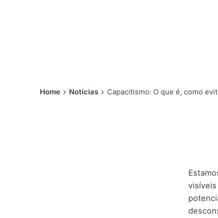
Home
Notícias
Capacitismo: O que é, como evit
Estamos
visívei
potenci
descons