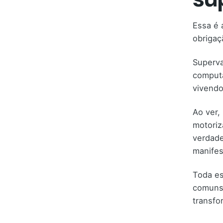
Essa é 
obrigaç
Superva
computa
vivendo
Ao ver,
motoriz
verdade
manifes
Toda es
comuns 
transfo