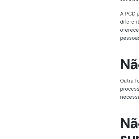
A PCD p
diferen
oferece
pessoas
Nã
Outra f
process
necess
Nã
su