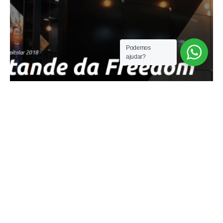
Podemos
ajudar?
maio 25, 2018
3 minutos leitura
Andadores e Elevadores Individuais são os
destaques da Fr...
NOTÍCIAS