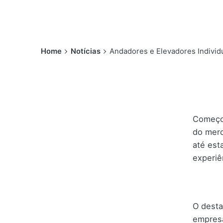
Home
Notícias
Andadores e Elevadores Individ
Começou
do merc
até est
experiê
O dest
empresa