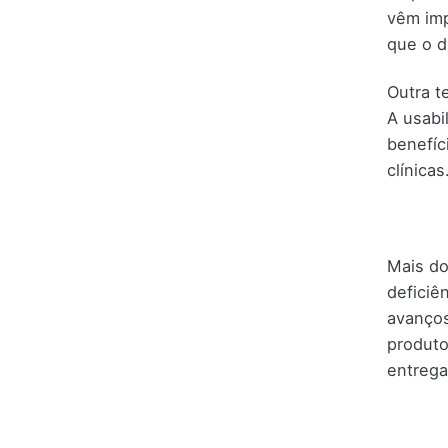
vêm imp
que o d
Outra t
A usabi
benefíc
clínicas
Mais do
deficiê
avanços
produto
entrega