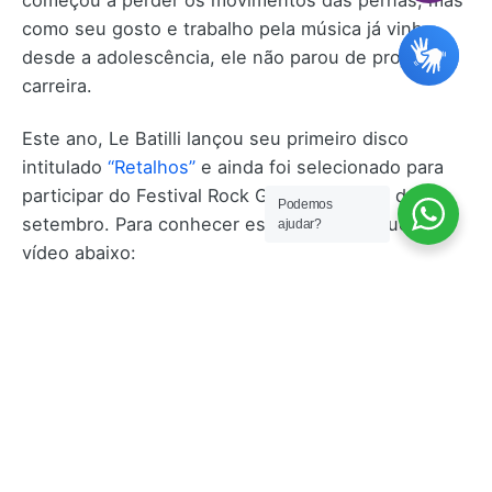
como seu gosto e trabalho pela música já vinha
desde a adolescência, ele não parou de projetar a
carreira.
Este ano, Le Batilli lançou seu primeiro disco
intitulado
“Retalhos”
e ainda foi selecionado para
participar do Festival Rock Gaúcho no mês de
Podemos
setembro. Para conhecer esse artista, clique no
ajudar?
vídeo abaixo: