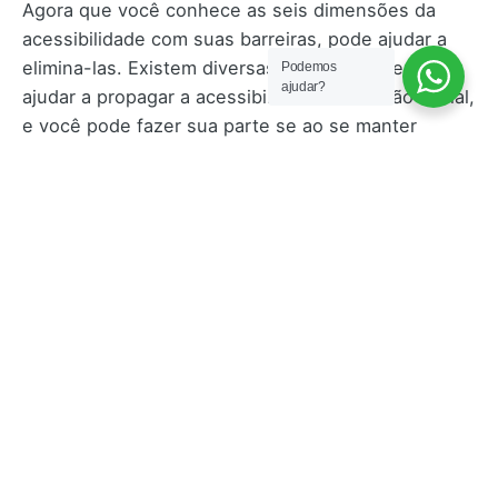
Agora que você conhece as seis dimensões da
acessibilidade com suas barreiras, pode ajudar a
elimina-las. Existem diversas formas simples de
Podemos
ajudar?
ajudar a propagar a acessibilidade e inclusão social,
e você pode fazer sua parte se ao se manter
informado. Assine nossa Newsletter para receber
nossos conteúdos.
2 comments
Emartins Servicos.
dezembro 30, 2023 às 7:02 pm