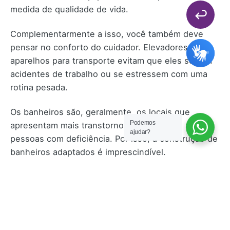
medida de qualidade de vida.
Complementarmente a isso, você também deve
pensar no conforto do cuidador. Elevadores e
aparelhos para transporte evitam que eles sofram
acidentes de trabalho ou se estressem com uma
rotina pesada.
Os banheiros são, geralmente, os locais que
Podemos
apresentam mais transtornos e riscos para as
ajudar?
pessoas com deficiência. Por isso, a construção de
banheiros adaptados é imprescindível.
Além do mais, preserva a intimidade e a
independência dessas pessoas, além, é claro, do
conforto. Afinal, quem não quer ter um ambiente
aconchegante e coerente com suas necessidades?