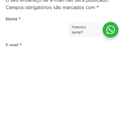
Campos obrigatórios são marcados com
*
Nome
*
Podemos
ajudar?
E-mail
*
Site
Salvar meus dados neste navegador para a
próxima vez que eu comentar.
Comentário
*