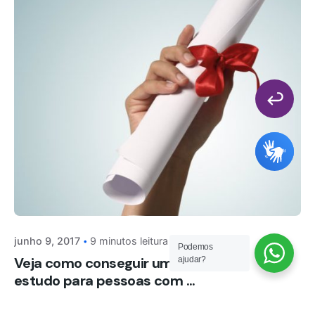
junho 9, 2017
9 minutos leitura
Podemos
Veja como conseguir uma bolsa de
ajudar?
estudo para pessoas com ...
NOTÍCIAS