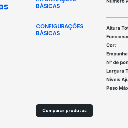
Número A
as
BÁSICAS
CONFIGURAÇÕES
Altura Tot
BÁSICAS
Funciona
Cor:
Empunha
Nº de pon
Largura T
Níveis Aj
Peso Máx
Comparar produtos