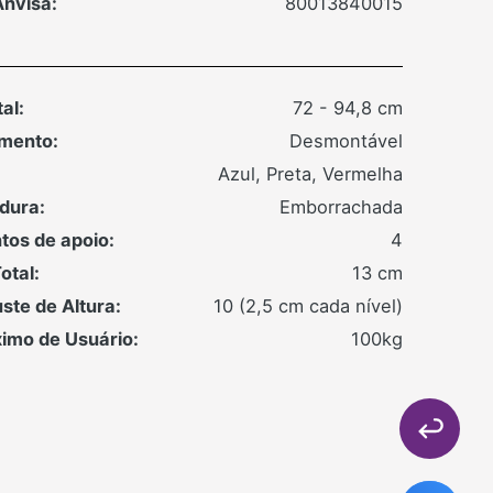
nvisa:
80013840015
al:
72 - 94,8 cm
mento:
Desmontável
Azul, Preta, Vermelha
dura:
Emborrachada
tos de apoio:
4
otal:
13 cm
uste de Altura:
10 (2,5 cm cada nível)
imo de Usuário:
100kg