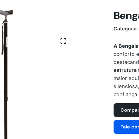
Beng
Categoria
A Bengala
conforto 
destacand
estrutura f
maior equi
silenciosa
confiança 
Compar
Fale co