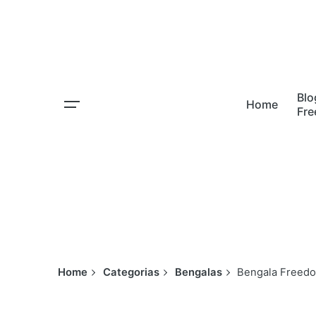
Skip
to
content
Blo
Home
Fr
Home
Categorias
Bengalas
Bengala Freedo