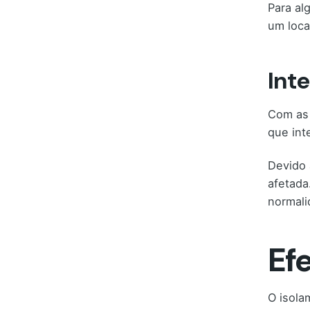
Para al
um loca
Int
Com as 
que int
Devido 
afetada
normali
Ef
O isola