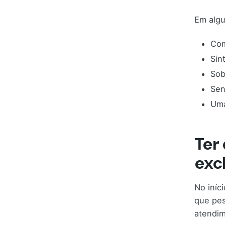
Em algu
Com
Sin
Sob
Sen
Uma
Ter
exc
No iníc
que pes
atendim