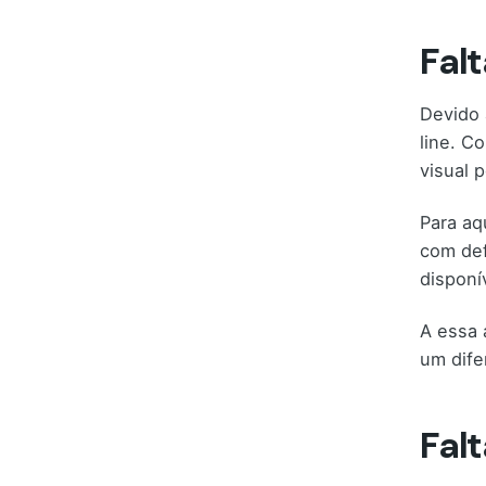
Fal
Devido 
line. C
visual 
Para aq
com def
disponí
A essa 
um dife
Fal