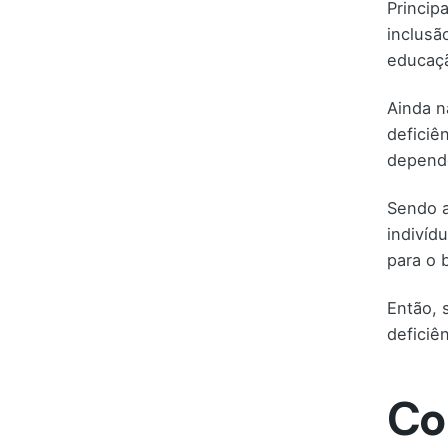
Princip
inclusã
educaçã
Ainda n
deficiê
depende
Sendo a
indivíd
para o 
Então, 
deficiên
Co