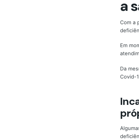
a 
Com a p
deficiê
Em mome
atendim
Da mesm
Covid-1
Inc
pró
Algumas
deficiê