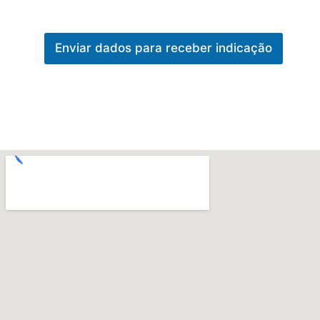
P
r
o
Enviar dados para receber indicação
d
u
t
o