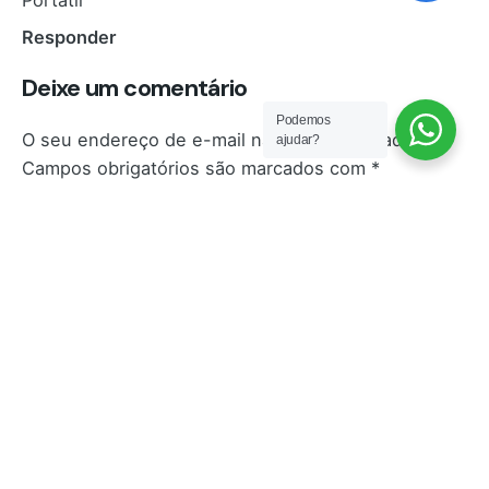
Responder
Deixe um comentário
Podemos
O seu endereço de e-mail não será publicado.
ajudar?
Campos obrigatórios são marcados com
*
Nome
*
E-mail
*
Site