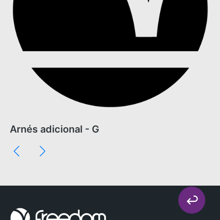
Arnés adicional - G
Ar