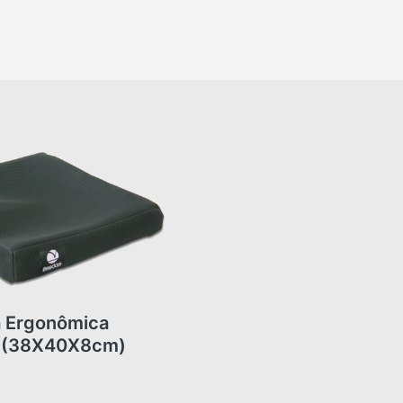
 Ergonômica
Almofada Ergonômica
 (38X40X8cm)
Freedom (40X40X8cm)