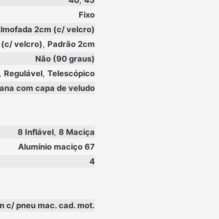
40
,
45
Fixo
lmofada 2cm (c/ velcro)
(c/ velcro)
,
Padrão 2cm
Não (90 graus)
,
Regulável
,
Telescópico
lana com capa de veludo
8 Inflável
,
8 Maciça
Alumínio maciço 67
4
n c/ pneu mac. cad. mot.