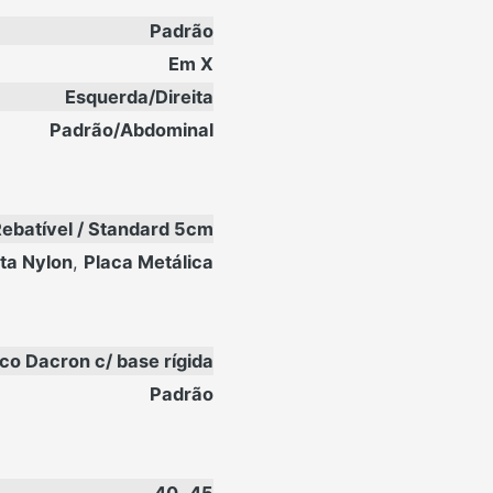
Padrão
Em X
Esquerda/Direita
Padrão/Abdominal
ebatível / Standard 5cm
ita Nylon
,
Placa Metálica
o Dacron c/ base rígida
Padrão