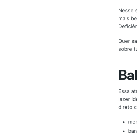
Nesse s
mais be
Deficiê
Quer sa
sobre t
Ba
Essa at
lazer i
direto 
mer
ban