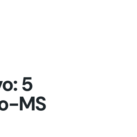
o: 5
to-MS