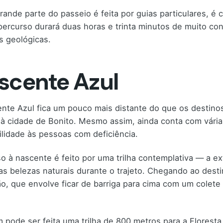
ande parte do passeio é feita por guias particulares, 
percurso durará duas horas e trinta minutos de muito con
s geológicas.
scente Azul
nte Azul fica um pouco mais distante do que os destinos
 à cidade de Bonito. Mesmo assim, ainda conta com vária
ilidade às pessoas com deficiência.
o à nascente é feito por uma trilha contemplativa — a e
ias belezas naturais durante o trajeto. Chegando ao desti
ão, que envolve ficar de barriga para cima com um colete
pode ser feita uma trilha de 800 metros para a Floresta d