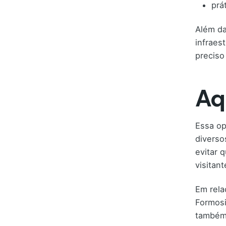
prá
Além da
infraes
preciso
Aq
Essa op
diverso
evitar 
visitan
Em rela
Formosi
também 