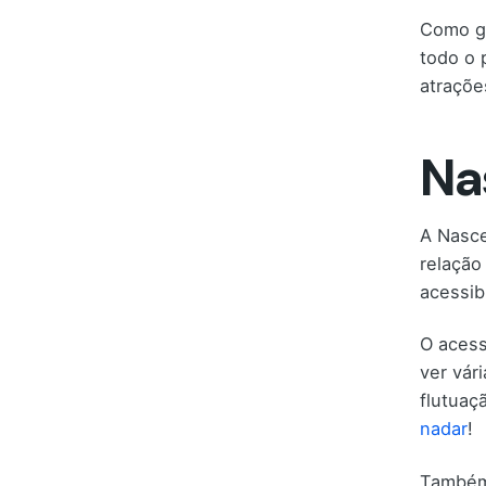
Como gr
todo o 
atraçõe
Na
A Nasce
relação
acessib
O acess
ver vár
flutuaç
nadar
!
Também 