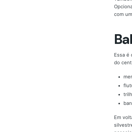
Opciona
com uma
Ba
Essa é 
do cent
mer
flu
tril
ban
Em volt
silvest