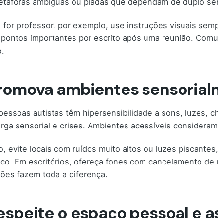
etáforas ambíguas ou piadas que dependam de duplo sentid
 for professor, por exemplo, use instruções visuais semp
pontos importantes por escrito após uma reunião. Comu
o.
Promova ambientes sensorial
pessoas autistas têm hipersensibilidade a sons, luzes, c
rga sensorial e crises. Ambientes acessíveis consideram
o, evite locais com ruídos muito altos ou luzes piscante
ico. Em escritórios, ofereça fones com cancelamento de
ões fazem toda a diferença.
Respeite o espaço pessoal e a