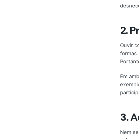
desnece
2. P
Ouvir c
formas 
Portant
Em ambi
exemplo
partici
3. 
Nem sem