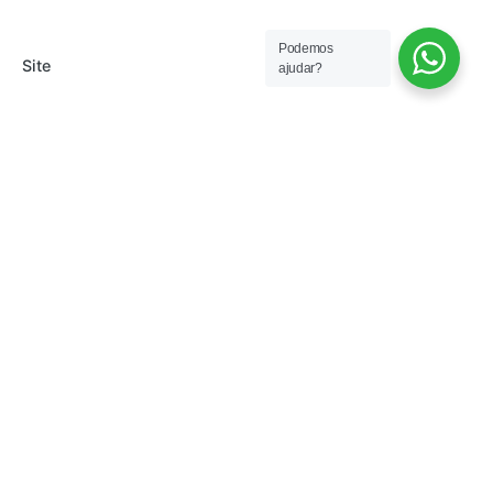
Podemos
Site
ajudar?
Salvar meus dados neste navegador para a
próxima vez que eu comentar.
Comentário
*