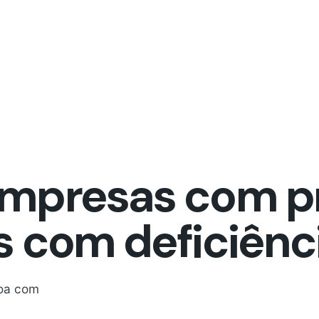
empresas com p
s com deficiênc
soa com