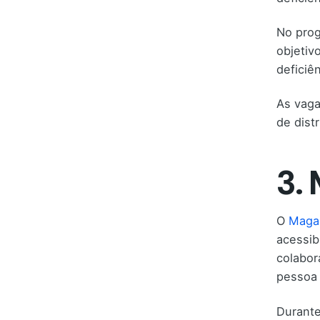
No prog
objetiv
deficiên
As vaga
de dist
3.
O
Magaz
acessib
colabor
pessoa 
Durante