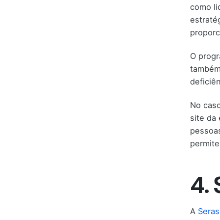
como li
estraté
propor
O progr
também 
deficiên
No caso
site da
pessoas
permite
4.
A
Seras