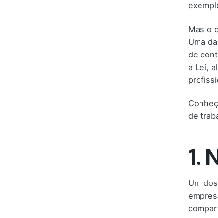
exemplo
Mas o 
Uma da
de cont
a Lei, 
profissi
Conheça
de traba
1. 
Um dos 
empresa
compart