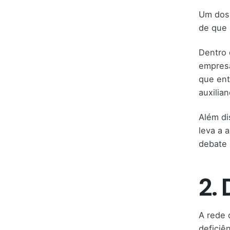
Um dos 
de que 
Dentro 
empresa
que ent
auxilia
Além di
leva a 
debate 
2. 
A rede 
deficiê