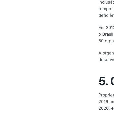
inclusã
tempo e
deficiê
Em 2012
o Brasi
80 orga
A organ
desenvo
5.
Proprie
2016 um
2020, e