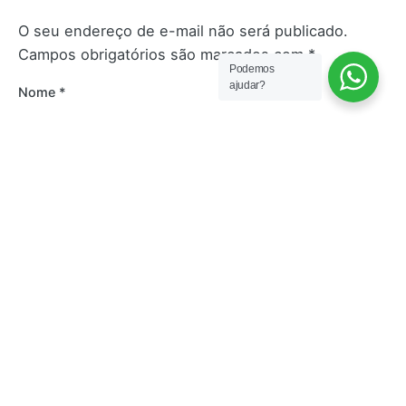
O seu endereço de e-mail não será publicado.
Campos obrigatórios são marcados com
*
Podemos
ajudar?
Nome
*
E-mail
*
Site
Salvar meus dados neste navegador para a
próxima vez que eu comentar.
Comentário
*