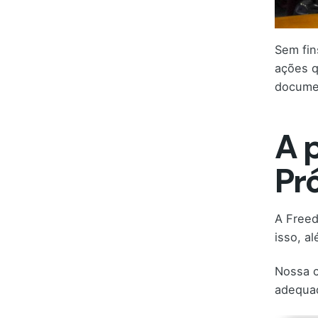
Sem fin
ações q
documen
A 
Pr
A Freed
isso, a
Nossa c
adequad