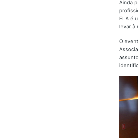
Ainda p
profiss
ELA é u
levar à
O event
Associa
assunto
identif