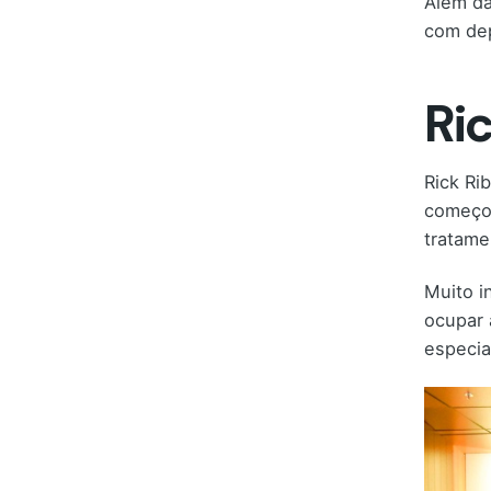
Além da
com dep
Ric
Rick Ri
começou
tratame
Muito i
ocupar 
especia