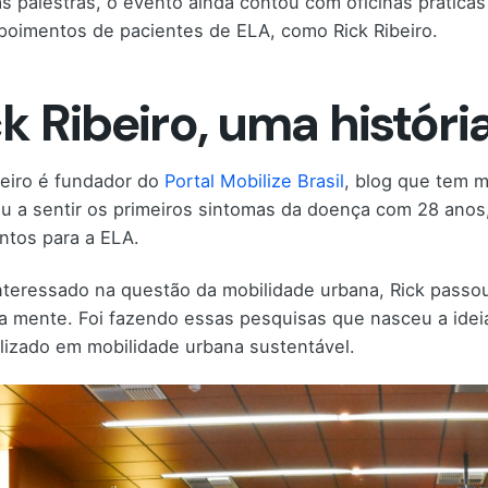
s palestras, o evento ainda contou com oficinas práticas
oimentos de pacientes de ELA, como Rick Ribeiro.
k Ribeiro, uma históri
beiro é fundador do
Portal Mobilize Brasil
, blog que tem 
 a sentir os primeiros sintomas da doença com 28 anos,
ntos para a ELA.
nteressado na questão da mobilidade urbana, Rick passo
a mente. Foi fazendo essas pesquisas que nasceu a ideia 
lizado em mobilidade urbana sustentável.